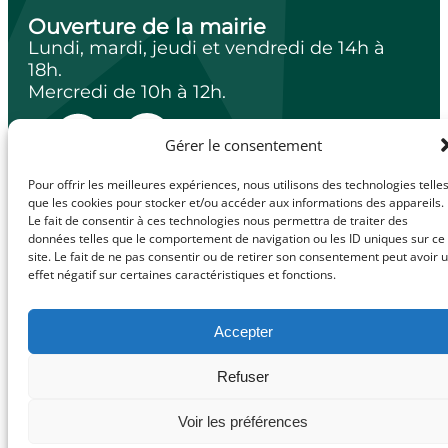
Ouverture de la mairie
Lundi, mardi, jeudi et vendredi de 14h à
18h.
Mercredi de 10h à 12h.
Gérer le consentement
Pour offrir les meilleures expériences, nous utilisons des technologies telle
facebook
Illiwap
que les cookies pour stocker et/ou accéder aux informations des appareils.
Le fait de consentir à ces technologies nous permettra de traiter des
données telles que le comportement de navigation ou les ID uniques sur ce
site. Le fait de ne pas consentir ou de retirer son consentement peut avoir 
effet négatif sur certaines caractéristiques et fonctions.
Mentions légales
© Made with
Politique de confidentialité
love by
Politique de cookies (UE)
Accepter
Cybergraph –
2025
Refuser
Voir les préférences