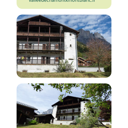
valleedechamonixmontblanc.fr