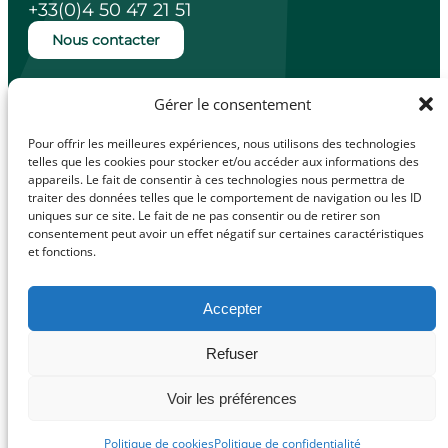
+33(0)4 50 47 21 51
Nous contacter
Ouverture de la mairie
Gérer le consentement
Lundi, mardi, jeudi et vendredi de 14h à
18h.
Pour offrir les meilleures expériences, nous utilisons des technologies
Mercredi de 10h à 12h.
telles que les cookies pour stocker et/ou accéder aux informations des
appareils. Le fait de consentir à ces technologies nous permettra de
traiter des données telles que le comportement de navigation ou les ID
uniques sur ce site. Le fait de ne pas consentir ou de retirer son
consentement peut avoir un effet négatif sur certaines caractéristiques
et fonctions.
facebook
Illiwap
Accepter
Mentions légales
Refuser
© Made with
Politique de confidentialité
love by
Politique de cookies (UE)
Voir les préférences
Cybergraph –
2025
Politique de cookies
Politique de confidentialité