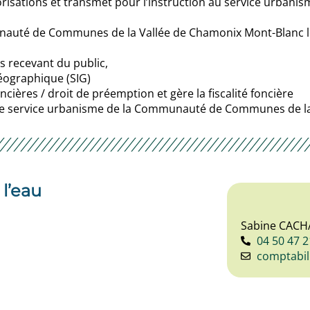
utorisations et transmet pour l’instruction au service urb
nauté de Communes de la Vallée de Chamonix Mont-Blanc le
ts recevant du public,
éographique (SIG)
cières / droit de préemption et gère la fiscalité foncière
c le service urbanisme de la Communauté de Communes de l
 l’eau
Sabine CACH
04 50 47 2
comptabil