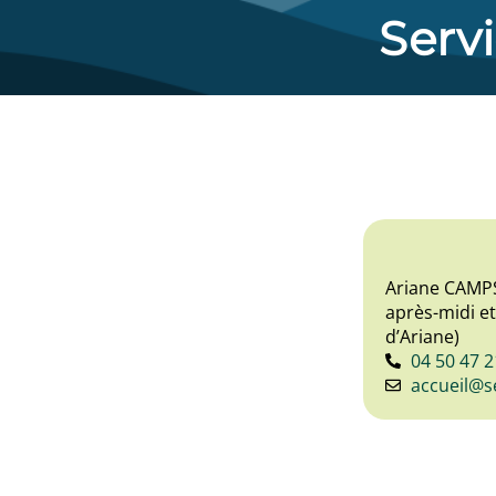
Servi
Ariane CAMP
après-midi e
d’Ariane)
04 50 47 2
accueil@s