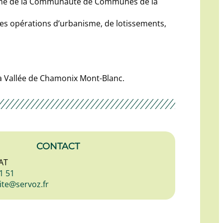
anisme de la Communauté de Communes de la
s opérations d’urbanisme, de lotissements,
a Vallée de Chamonix Mont-Blanc.
CONTACT
AT
1 51
ite@servoz.fr