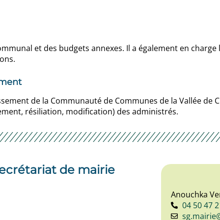
t communal et des budgets annexes. Il a également en charg
ions.
ement
ainissement de la Communauté de Communes de la Vallée de 
ment, résiliation, modification) des administrés.
ecrétariat de mairie
Anouchka Ve
04 50 47 2
sg.mairie