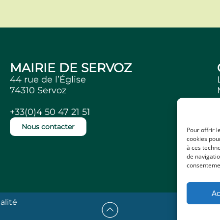
MAIRIE DE SERVOZ
44 rue de l’Église
74310 Servoz
+33(0)4 50 47 21 51
Nous contacter
Pour offrir 
cookies pour
à ces techn
de navigatio
consentement
Ac
alité