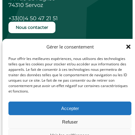
74310 Servoz
+33(0)4 50 47 21 51
Nous contacter
Ouverture de la mairie
Gérer le consentement
Lundi, mardi, jeudi et vendredi de 14h à
18h.
Pour offrir les meilleures expériences, nous utilisons des technologies
Mercredi de 10h à 12h.
telles que les cookies pour stocker et/ou accéder aux informations des
appareils. Le fait de consentir à ces technologies nous permettra de
traiter des données telles que le comportement de navigation ou les ID
uniques sur ce site. Le fait de ne pas consentir ou de retirer son
consentement peut avoir un effet négatif sur certaines caractéristiques
facebook
Illiwap
et fonctions.
Accepter
Mentions légales
Refuser
© Made with
Politique de confidentialité
love by
Politique de cookies (UE)