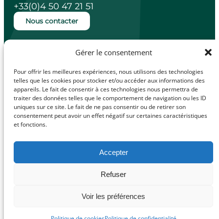
+33(0)4 50 47 21 51
Nous contacter
Ouverture de la mairie
Gérer le consentement
Lundi, mardi, jeudi et vendredi de 14h à
18h.
Pour offrir les meilleures expériences, nous utilisons des technologies
Mercredi de 10h à 12h.
telles que les cookies pour stocker et/ou accéder aux informations des
appareils. Le fait de consentir à ces technologies nous permettra de
traiter des données telles que le comportement de navigation ou les ID
uniques sur ce site. Le fait de ne pas consentir ou de retirer son
consentement peut avoir un effet négatif sur certaines caractéristiques
facebook
Illiwap
et fonctions.
Accepter
Mentions légales
Refuser
© Made with
Politique de confidentialité
love by
Politique de cookies (UE)
Voir les préférences
Cybergraph –
2025
Politique de cookies
Politique de confidentialité