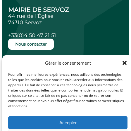
MAIRIE DE SERVOZ
44 rue de l’Église
74310 Servoz
+33(0)4 50 47 21 51
Nous contacter
Ouverture de la mairie
Gérer le consentement
Lundi, mardi, jeudi et vendredi de 14h à
18h.
Pour offrir les meilleures expériences, nous utilisons des technologies
Mercredi de 10h à 12h.
telles que les cookies pour stocker et/ou accéder aux informations des
appareils. Le fait de consentir à ces technologies nous permettra de
traiter des données telles que le comportement de navigation ou les ID
uniques sur ce site. Le fait de ne pas consentir ou de retirer son
consentement peut avoir un effet négatif sur certaines caractéristiques
et fonctions.
facebook
Illiwap
Accepter