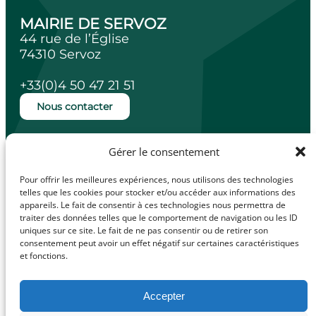
MAIRIE DE SERVOZ
44 rue de l’Église
74310 Servoz
+33(0)4 50 47 21 51
Nous contacter
Ouverture de la mairie
Gérer le consentement
Lundi, mardi, jeudi et vendredi de 14h à
18h.
Pour offrir les meilleures expériences, nous utilisons des technologies
Mercredi de 10h à 12h.
telles que les cookies pour stocker et/ou accéder aux informations des
appareils. Le fait de consentir à ces technologies nous permettra de
traiter des données telles que le comportement de navigation ou les ID
uniques sur ce site. Le fait de ne pas consentir ou de retirer son
consentement peut avoir un effet négatif sur certaines caractéristiques
et fonctions.
facebook
Illiwap
Accepter