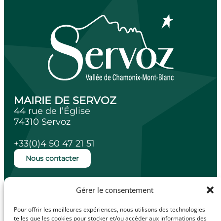
MAIRIE DE SERVOZ
44 rue de l’Église
74310 Servoz
+33(0)4 50 47 21 51
Nous contacter
Ouverture de la mairie
Gérer le consentement
Lundi, mardi, jeudi et vendredi de 14h à
18h.
Pour offrir les meilleures expériences, nous utilisons des technologies
Mercredi de 10h à 12h.
telles que les cookies pour stocker et/ou accéder aux informations des