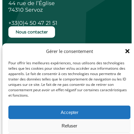
44 rue de l’Église
74310 Servoz
+33(0)4 50 47 21 51
Nous contacter
Ouverture de la mairie
Gérer le consentement
Lundi, mardi, jeudi et vendredi de 14h à
18h.
Pour offrir les meilleures expériences, nous utilisons des technologies
Mercredi de 10h à 12h.
telles que les cookies pour stocker et/ou accéder aux informations des
appareils. Le fait de consentir à ces technologies nous permettra de
traiter des données telles que le comportement de navigation ou les ID
uniques sur ce site. Le fait de ne pas consentir ou de retirer son
consentement peut avoir un effet négatif sur certaines caractéristiques
facebook
Illiwap
et fonctions.
Accepter
Mentions légales
Refuser
© Made with
Politique de confidentialité