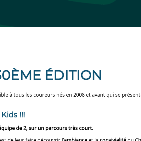
30ÈME ÉDITION
ible à tous les coureurs nés en 2008 et avant qui se présent
ids !!!
quipe de 2, sur un parcours très court.
f est de leur faire découvrir l’
ambiance
et la
convivialité
du Chi