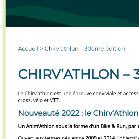
Accueil
>
Chirv’athlon – 30ème édition
CHIRV’ATHLON – 
Le Chirv’athlon est une épreuve conviviale et access
cross, vélo et VTT.
Nouveauté 2022 : le Chirv’Athlon K
Un Anim’Athlon sous la forme d’un Bike & Run, par é
Ouvert aux jeunes nés entre
2009
et
2014
, l’objecti