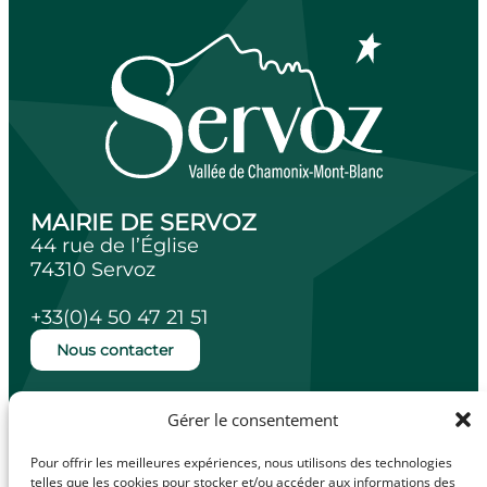
MAIRIE DE SERVOZ
44 rue de l’Église
74310 Servoz
+33(0)4 50 47 21 51
Nous contacter
Ouverture de la mairie
Gérer le consentement
Lundi, mardi, jeudi et vendredi de 14h à
18h.
Pour offrir les meilleures expériences, nous utilisons des technologies
Mercredi de 10h à 12h.
telles que les cookies pour stocker et/ou accéder aux informations des