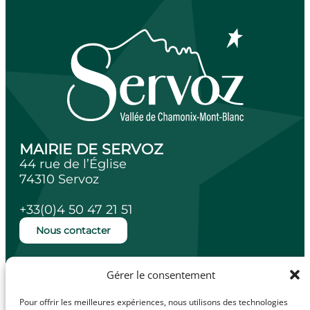
MAIRIE DE SERVOZ
44 rue de l’Église
74310 Servoz
+33(0)4 50 47 21 51
Nous contacter
Ouverture de la mairie
Gérer le consentement
Lundi, mardi, jeudi et vendredi de 14h à
18h.
Pour offrir les meilleures expériences, nous utilisons des technologies