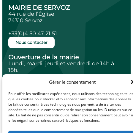
MAIRIE DE SERVOZ
44 rue de l’Église
74310 Servoz
+33(0)4 50 47 21 51
Nous contacter
Ouverture de la mairie
Lundi, mardi, jeudi et vendredi de 14h à
18h.
Mercredi de 10h à 12h.
Gérer le consentement
Pour offrir les meilleures expériences, nous utilisons des technologies telle
que les cookies pour stocker et/ou accéder aux informations des appareils.
Le fait de consentir à ces technologies nous permettra de traiter des
facebook
Illiwap
données telles que le comportement de navigation ou les ID uniques sur ce
site. Le fait de ne pas consentir ou de retirer son consentement peut avoir 
effet négatif sur certaines caractéristiques et fonctions.