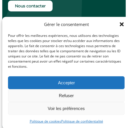
Nous contacter
Ouverture de la mairie
Gérer le consentement
Lundi, mardi, jeudi et vendredi de 14h à
18h.
Pour offrir les meilleures expériences, nous utilisons des technologies
Mercredi de 10h à 12h.
telles que les cookies pour stocker et/ou accéder aux informations des
appareils. Le fait de consentir à ces technologies nous permettra de
traiter des données telles que le comportement de navigation ou les ID
uniques sur ce site. Le fait de ne pas consentir ou de retirer son
consentement peut avoir un effet négatif sur certaines caractéristiques
facebook
Illiwap
et fonctions.
Accepter
Mentions légales
Refuser
© Made with
Politique de confidentialité
love by
Politique de cookies (UE)
Voir les préférences
Cybergraph –
2025
Politique de cookies
Politique de confidentialité