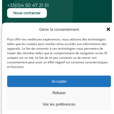
+33(0)4 50 47 21 51
Nous contacter
Ouverture de la mairie
Gérer le consentement
Lundi, mardi, jeudi et vendredi de 14h à
18h.
Pour offrir les meilleures expériences, nous utilisons des technologies
Mercredi de 10h à 12h.
telles que les cookies pour stocker et/ou accéder aux informations des
appareils. Le fait de consentir à ces technologies nous permettra de
traiter des données telles que le comportement de navigation ou les ID
uniques sur ce site. Le fait de ne pas consentir ou de retirer son
consentement peut avoir un effet négatif sur certaines caractéristiques
facebook
Illiwap
et fonctions.
Accepter
Mentions légales
Refuser
© Made with
Politique de confidentialité
love by
Politique de cookies (UE)
Voir les préférences
Cybergraph –
2025