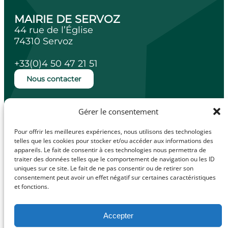
MAIRIE DE SERVOZ
44 rue de l’Église
74310 Servoz
+33(0)4 50 47 21 51
Nous contacter
Ouverture de la mairie
Gérer le consentement
Lundi, mardi, jeudi et vendredi de 14h à
18h.
Pour offrir les meilleures expériences, nous utilisons des technologies
Mercredi de 10h à 12h.
telles que les cookies pour stocker et/ou accéder aux informations des
appareils. Le fait de consentir à ces technologies nous permettra de
traiter des données telles que le comportement de navigation ou les ID
uniques sur ce site. Le fait de ne pas consentir ou de retirer son
consentement peut avoir un effet négatif sur certaines caractéristiques
facebook
Illiwap
et fonctions.
Accepter