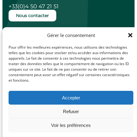
+33(0)4 50 47 21 51
Nous contacter
Ouverture de la mairie
Gérer le consentement
Lundi, mardi, jeudi et vendredi de 14h à
18h.
Pour offrir les meilleures expériences, nous utilisons des technologies
Mercredi de 10h à 12h.
telles que les cookies pour stocker et/ou accéder aux informations des
appareils. Le fait de consentir à ces technologies nous permettra de
traiter des données telles que le comportement de navigation ou les ID
uniques sur ce site. Le fait de ne pas consentir ou de retirer son
consentement peut avoir un effet négatif sur certaines caractéristiques
facebook
Illiwap
et fonctions.
Accepter
Mentions légales
Refuser
© Made with
Politique de confidentialité
love by
Politique de cookies (UE)
Voir les préférences
Cybergraph –
2025