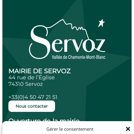
MAIRIE DE SERVOZ
44 rue de l’Église
74310 Servoz
+33(0)4 50 47 21 51
Nous contacter
Ouverture de la mairie
Lundi, mardi, jeudi et vendredi de 14h à
Gérer le consentement
18h.