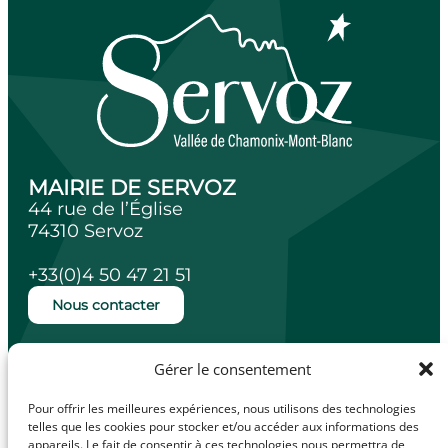
MAIRIE DE SERVOZ
44 rue de l’Église
74310 Servoz
+33(0)4 50 47 21 51
Nous contacter
Ouverture de la mairie
Gérer le consentement
Lundi, mardi, jeudi et vendredi de 14h à
18h.
Pour offrir les meilleures expériences, nous utilisons des technologies
Mercredi de 10h à 12h.
telles que les cookies pour stocker et/ou accéder aux informations des
appareils. Le fait de consentir à ces technologies nous permettra de