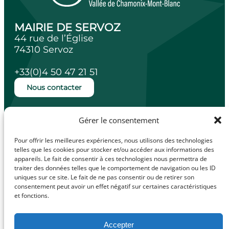
MAIRIE DE SERVOZ
44 rue de l’Église
74310 Servoz
+33(0)4 50 47 21 51
Nous contacter
Ouverture de la mairie
Gérer le consentement
Lundi, mardi, jeudi et vendredi de 14h à
18h.
Pour offrir les meilleures expériences, nous utilisons des technologies
Mercredi de 10h à 12h.
telles que les cookies pour stocker et/ou accéder aux informations des
appareils. Le fait de consentir à ces technologies nous permettra de
traiter des données telles que le comportement de navigation ou les ID
uniques sur ce site. Le fait de ne pas consentir ou de retirer son
consentement peut avoir un effet négatif sur certaines caractéristiques
facebook
Illiwap
et fonctions.
Accepter