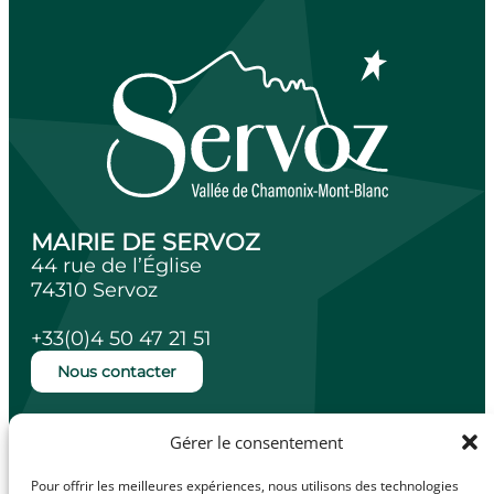
MAIRIE DE SERVOZ
44 rue de l’Église
74310 Servoz
+33(0)4 50 47 21 51
Nous contacter
Ouverture de la mairie
Gérer le consentement
Lundi, mardi, jeudi et vendredi de 14h à
18h.
Pour offrir les meilleures expériences, nous utilisons des technologies