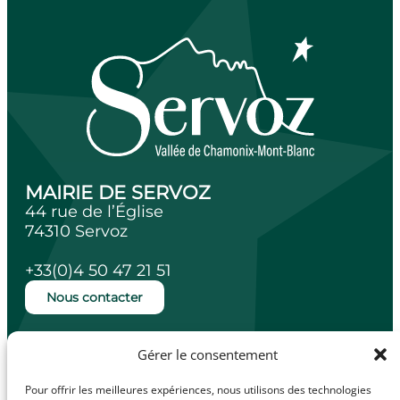
MAIRIE DE SERVOZ
44 rue de l’Église
74310 Servoz
+33(0)4 50 47 21 51
Nous contacter
Ouverture de la mairie
Gérer le consentement
Lundi, mardi, jeudi et vendredi de 14h à
18h.
Pour offrir les meilleures expériences, nous utilisons des technologies