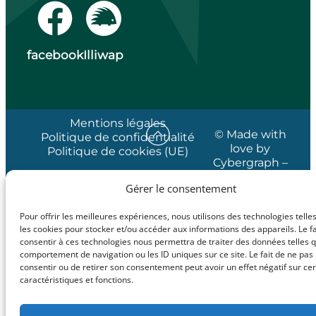
facebook
Illiwap
Mentions légales
© Made with
Politique de confidentialité
love by
Politique de cookies (UE)
Cybergraph –
2025
Gérer le consentement
Pour offrir les meilleures expériences, nous utilisons des technologies telle
les cookies pour stocker et/ou accéder aux informations des appareils. Le fa
consentir à ces technologies nous permettra de traiter des données telles q
comportement de navigation ou les ID uniques sur ce site. Le fait de ne pas
consentir ou de retirer son consentement peut avoir un effet négatif sur ce
caractéristiques et fonctions.