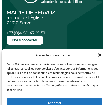
MAIRIE DE SERVOZ
44 rue de l’Église
74310 Servoz
+33(0)4 50 47 21 51
Nous contacter
Ouverture de la mairie
Gérer le consentement
Lundi, mardi, jeudi et vendredi de 14h à
18h.
Pour offrir les meilleures expériences, nous utilisons des technologies
Mercredi de 10h à 12h.
telles que les cookies pour stocker et/ou accéder aux informations des
appareils. Le fait de consentir à ces technologies nous permettra de
traiter des données telles que le comportement de navigation ou les ID
uniques sur ce site. Le fait de ne pas consentir ou de retirer son
consentement peut avoir un effet négatif sur certaines caractéristiques
facebook
Illiwap
et fonctions.
Accepter