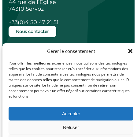
44 rue de l’Église
74310 Servoz
+33(0)4 50 47 21 51
Nous contacter
Ouverture de la mairie
Gérer le consentement
Lundi, mardi, jeudi et vendredi de 14h à
18h.
Pour offrir les meilleures expériences, nous utilisons des technologies
Mercredi de 10h à 12h.
telles que les cookies pour stocker et/ou accéder aux informations des
appareils. Le fait de consentir à ces technologies nous permettra de
traiter des données telles que le comportement de navigation ou les ID
uniques sur ce site. Le fait de ne pas consentir ou de retirer son
consentement peut avoir un effet négatif sur certaines caractéristiques
facebook
Illiwap
et fonctions.
Accepter
Mentions légales
Refuser
© Made with
Politique de confidentialité