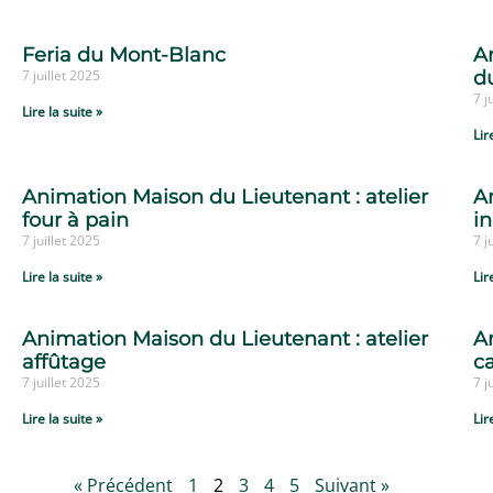
Feria du Mont-Blanc
A
7 juillet 2025
d
7 j
Lire la suite »
Lir
Animation Maison du Lieutenant : atelier
A
four à pain
in
7 juillet 2025
7 j
Lire la suite »
Lir
Animation Maison du Lieutenant : atelier
A
affûtage
ca
7 juillet 2025
7 j
Lire la suite »
Lir
« Précédent
1
2
3
4
5
Suivant »