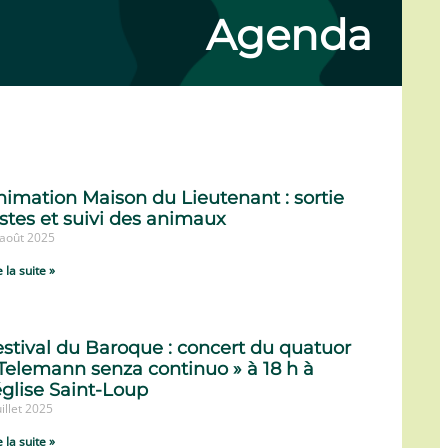
Agenda
nimation Maison du Lieutenant : sortie
istes et suivi des animaux
 août 2025
e la suite »
estival du Baroque : concert du quatuor
 Telemann senza continuo » à 18 h à
église Saint-Loup
uillet 2025
e la suite »