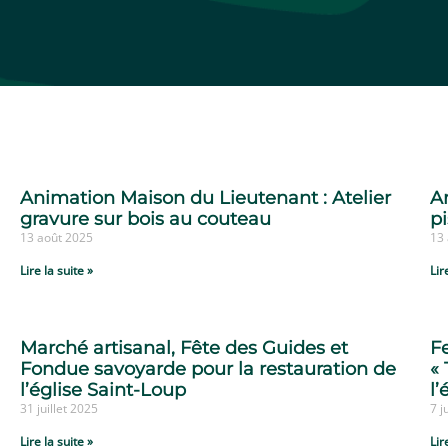
Animation Maison du Lieutenant : Atelier
A
gravure sur bois au couteau
p
13 août 2025
13
Lire la suite »
Lir
Marché artisanal, Fête des Guides et
F
Fondue savoyarde pour la restauration de
«
l’église Saint-Loup
l’
31 juillet 2025
7 j
Lire la suite »
Lir