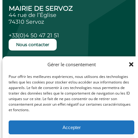
MAIRIE DE SERVOZ
44 rue de l’Église
74310 Servoz
+33(0)4 50 47 21 51
Nous contacter
Ouverture de la mairie
Gérer le consentement
Lundi, mardi, jeudi et vendredi de 14h à
18h.
Pour offrir les meilleures expériences, nous utilisons des technologies
Mercredi de 10h à 12h.
telles que les cookies pour stocker et/ou accéder aux informations des
appareils. Le fait de consentir à ces technologies nous permettra de
traiter des données telles que le comportement de navigation ou les ID
uniques sur ce site. Le fait de ne pas consentir ou de retirer son
consentement peut avoir un effet négatif sur certaines caractéristiques
facebook
Illiwap
et fonctions.
Accepter