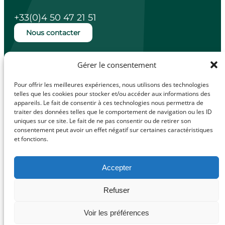
+33(0)4 50 47 21 51
Nous contacter
Ouverture de la mairie
Gérer le consentement
Lundi, mardi, jeudi et vendredi de 14h à
18h.
Pour offrir les meilleures expériences, nous utilisons des technologies
Mercredi de 10h à 12h.
telles que les cookies pour stocker et/ou accéder aux informations des
appareils. Le fait de consentir à ces technologies nous permettra de
traiter des données telles que le comportement de navigation ou les ID
uniques sur ce site. Le fait de ne pas consentir ou de retirer son
consentement peut avoir un effet négatif sur certaines caractéristiques
facebook
Illiwap
et fonctions.
Accepter
Mentions légales
Refuser
© Made with
Politique de confidentialité
love by
Politique de cookies (UE)
Voir les préférences
Cybergraph –