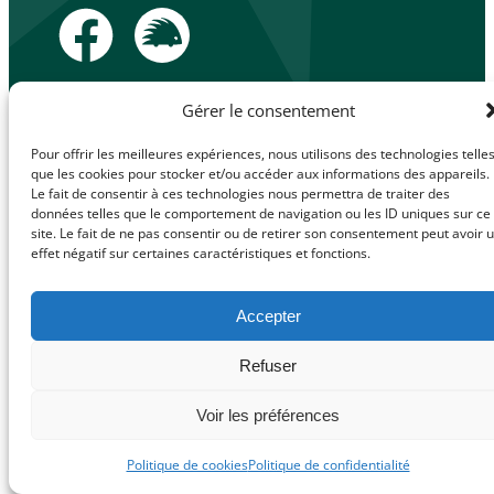
facebook
Illiwap
Gérer le consentement
Pour offrir les meilleures expériences, nous utilisons des technologies telle
que les cookies pour stocker et/ou accéder aux informations des appareils.
Le fait de consentir à ces technologies nous permettra de traiter des
Mentions légales
données telles que le comportement de navigation ou les ID uniques sur ce
© Made with
Politique de confidentialité
site. Le fait de ne pas consentir ou de retirer son consentement peut avoir 
love by
Politique de cookies (UE)
effet négatif sur certaines caractéristiques et fonctions.
Cybergraph –
2025
Accepter
Refuser
Voir les préférences
Politique de cookies
Politique de confidentialité